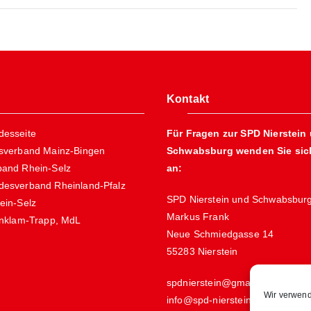
Kontakt
esseite
Für Fragen zur SPD Nierstein
sverband Mainz-Bingen
Schwabsburg wenden Sie sich
and Rhein-Selz
an:
esverband Rheinland-Pfalz
SPD Nierstein und Schwabsbur
ein-Selz
Markus Frank
Anklam-Trapp, MdL
Neue Schmiedgasse 14
55283 Nierstein
spdnierstein@gmail.de
Wir verwend
info@spd-nierstein.de