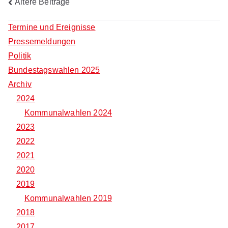
Beitragsnavigation
Ältere Beiträge
Termine und Ereignisse
Pressemeldungen
Politik
Bundestagswahlen 2025
Archiv
2024
Kommunalwahlen 2024
2023
2022
2021
2020
2019
Kommunalwahlen 2019
2018
2017