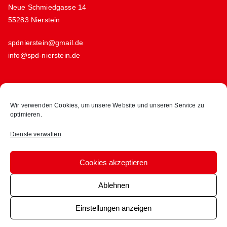
Neue Schmiedgasse 14
55283 Nierstein
spdnierstein@gmail.de
info@spd-nierstein.de
Links
Wir verwenden Cookies, um unsere Website und unseren Service zu
optimieren.
Kontakt
Datenschutz
Dienste verwalten
Impressum
Cookie-Richtlinie (EU)
Cookies akzeptieren
Ablehnen
Einstellungen anzeigen
Copyright © 2023
SPD Nierstein Schwabsburg
.