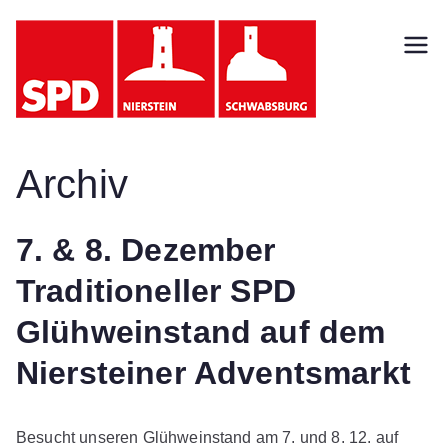
Zum
Inhalt
SPD
springen
Nierst
ein
Archiv
Schw
7. & 8. Dezember
absb
Traditioneller SPD
urg
Glühweinstand auf dem
Niersteiner Adventsmarkt
Besucht unseren Glühweinstand am 7. und 8. 12. auf