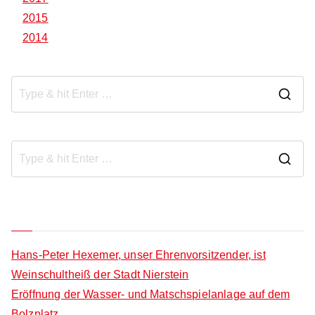
2015
2014
S
e
a
r
S
c
e
h
a
Neueste Beiträge
f
r
o
c
Hans-Peter Hexemer, unser Ehrenvorsitzender, ist
r
h
Weinschultheiß der Stadt Nierstein
:
f
Eröffnung der Wasser- und Matschspielanlage auf dem
o
Bolzplatz