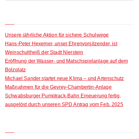
c
e
h
a
Neueste Beiträge
f
r
o
c
Unsere jährliche Aktion für sichere Schulwege
r
h
Hans-Peter Hexemer, unser Ehrenvorsitzender, ist
:
f
Weinschultheiß der Stadt Nierstein
o
Eröffnung der Wasser- und Matschspielanlage auf dem
r
Bolzplatz
:
Michael Sander startet neue Klima – und Artenschutz
Maßnahmen für die Gevrey-Chambertin-Anlage
Schwabsburger Pumptrack-Bahn Erneuerung fertig,
ausgelöst durch unseren SPD Antrag vom Feb. 2025
Neueste Kommentare