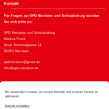
Kontakt
Für Fragen zur SPD Nierstein und Schwabsburg wenden
Sie sich bitte an:
SPD Nierstein und Schwabsburg
Markus Frank
Neue Schmiedgasse 14
55283 Nierstein
spdnierstein@gmail.de
info@spd-nierstein.de
Links
Wir verwenden Cookies, um unsere Website und unseren Service zu
optimieren.
Kontakt
Datenschutz
Dienste verwalten