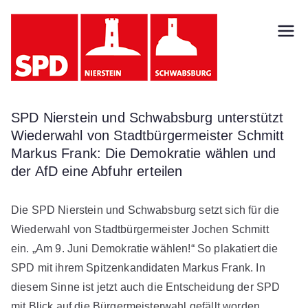
Zum
Inhalt
SPD
springen
Nierst
ein
SPD Nierstein und Schwabsburg unterstützt
Wiederwahl von Stadtbürgermeister Schmitt
Schw
Markus Frank: Die Demokratie wählen und
der AfD eine Abfuhr erteilen
absb
Die SPD Nierstein und Schwabsburg setzt sich für die
urg
Wiederwahl von Stadtbürgermeister Jochen Schmitt
ein. „Am 9. Juni Demokratie wählen!“ So plakatiert die
SPD mit ihrem Spitzenkandidaten Markus Frank. In
diesem Sinne ist jetzt auch die Entscheidung der SPD
mit Blick auf die Bürgermeisterwahl gefällt worden.