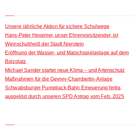
h
a
Neueste Beiträge
f
r
o
c
Unsere jährliche Aktion für sichere Schulwege
r
h
Hans-Peter Hexemer, unser Ehrenvorsitzender, ist
:
f
Weinschultheiß der Stadt Nierstein
o
Eröffnung der Wasser- und Matschspielanlage auf dem
r
Bolzplatz
:
Michael Sander startet neue Klima – und Artenschutz
Maßnahmen für die Gevrey-Chambertin-Anlage
Schwabsburger Pumptrack-Bahn Erneuerung fertig,
ausgelöst durch unseren SPD Antrag vom Feb. 2025
Neueste Kommentare