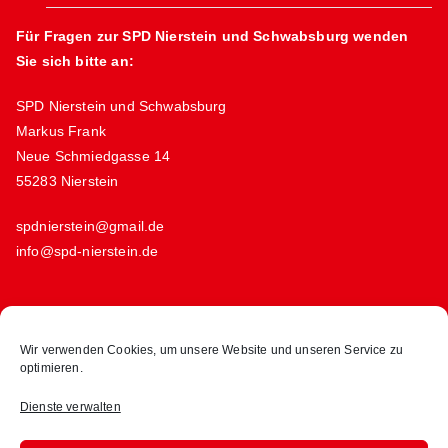
Für Fragen zur SPD Nierstein und Schwabsburg wenden
Sie sich bitte an:
SPD Nierstein und Schwabsburg
Markus Frank
Neue Schmiedgasse 14
55283 Nierstein
spdnierstein@gmail.de
info@spd-nierstein.de
Links
Wir verwenden Cookies, um unsere Website und unseren Service zu
optimieren.
Kontakt
Datenschutz
Dienste verwalten
Impressum