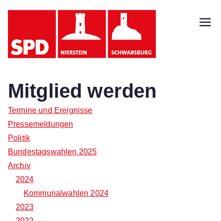
Zum
Inhalt
SPD
springen
Nierst
ein
Mitglied werden
Schw
Termine und Ereignisse
Pressemeldungen
absb
Politik
Bundestagswahlen 2025
urg
Archiv
2024
Kommunalwahlen 2024
2023
2022