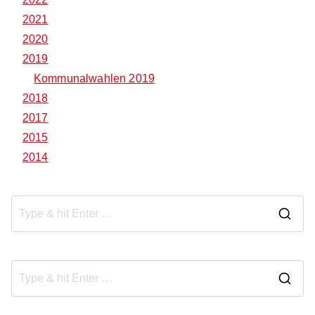
2021
2020
2019
Kommunalwahlen 2019
2018
2017
2015
2014
S
e
a
r
S
c
e