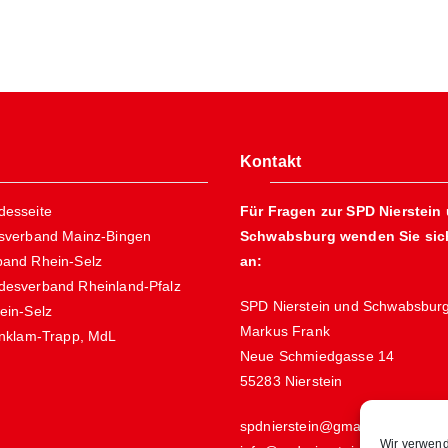
Kontakt
esseite
Für Fragen zur SPD Nierstein
sverband Mainz-Bingen
Schwabsburg wenden Sie sich
and Rhein-Selz
an:
esverband Rheinland-Pfalz
SPD Nierstein und Schwabsbur
ein-Selz
Markus Frank
Anklam-Trapp, MdL
Neue Schmiedgasse 14
55283 Nierstein
spdnierstein@gmail.de
Wir verwend