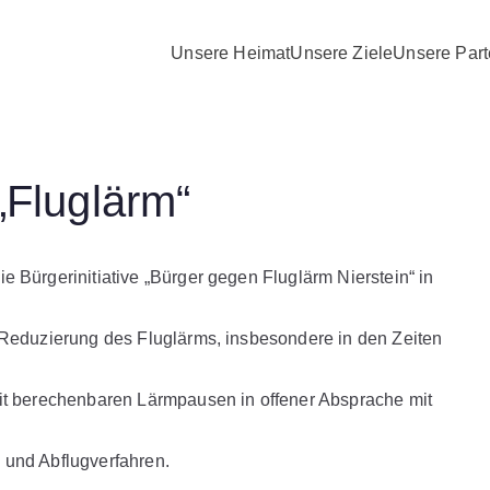
Unsere Heimat
Unsere Ziele
Unsere Part
D Nierstein Schwabsbu
Fluglärm“
 Bürgerinitiative „Bürger gegen Fluglärm Nierstein“ in
 Reduzierung des Fluglärms, insbesondere in den Zeiten
mit berechenbaren Lärmpausen in offener Absprache mit
 und Abflugverfahren.