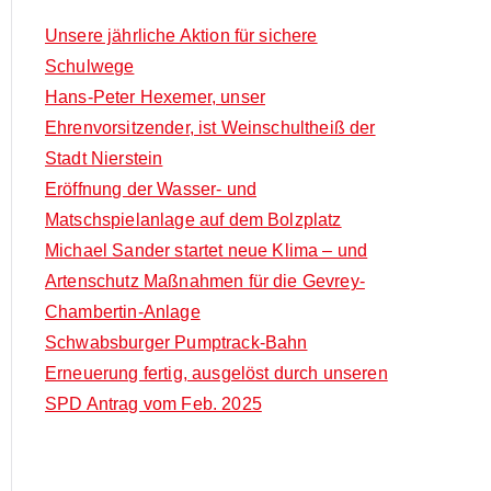
o
c
Unsere jährliche Aktion für sichere
r
h
Schulwege
:
f
Hans-Peter Hexemer, unser
o
Ehrenvorsitzender, ist Weinschultheiß der
r
Stadt Nierstein
:
Eröffnung der Wasser- und
Matschspielanlage auf dem Bolzplatz
Michael Sander startet neue Klima – und
Artenschutz Maßnahmen für die Gevrey-
Chambertin-Anlage
Schwabsburger Pumptrack-Bahn
Erneuerung fertig, ausgelöst durch unseren
SPD Antrag vom Feb. 2025
Neueste Kommentare