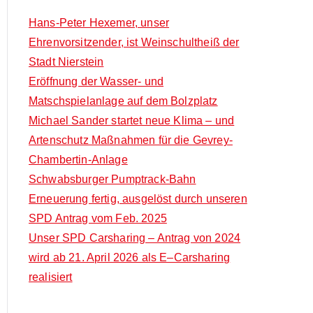
o
c
Hans-Peter Hexemer, unser
r
h
Ehrenvorsitzender, ist Weinschultheiß der
:
f
Stadt Nierstein
o
Eröffnung der Wasser- und
r
Matschspielanlage auf dem Bolzplatz
:
Michael Sander startet neue Klima – und
Artenschutz Maßnahmen für die Gevrey-
Chambertin-Anlage
Schwabsburger Pumptrack-Bahn
Erneuerung fertig, ausgelöst durch unseren
SPD Antrag vom Feb. 2025
Unser SPD Carsharing – Antrag von 2024
wird ab 21. April 2026 als E–Carsharing
realisiert