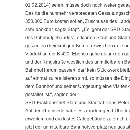
01.02.2014) seien, müsse doch noch weiter gedac
Das für die nunmehr verabredeten Gestaltungsschr
350.000 Euro kosten sollen, Zuschüsse des Lande
sehr dankbar, sagte Stapf. „Es geht der SPD-Stadt
des Bahnhofgebäudes“, erklärten Stapf und Stadt
gesamten rheinseitigen Bereich zwischen der sai
Viadukt an der B 420. Ebenso gehe es um den ge
und der Ringstraße westlich des unmittelbaren B
Bahnhof herum passiert, darf kein Stückwerk bleibe
auf einmal zu realisieren sind, so müssen die 
dem Bahnhof und seiner Umgebung eine Visitenkarte
gestaltet ist.“, sagten der
SPD-Fraktionschef Stapf und Stadtrat Hans-Pete
Auf der Rheinseite habe es zurückliegend Überleg
erweitern und ein festes Cafégebäude zu erricht
jetzt der unmittelbare Bahnhofsvorplatz neu gest