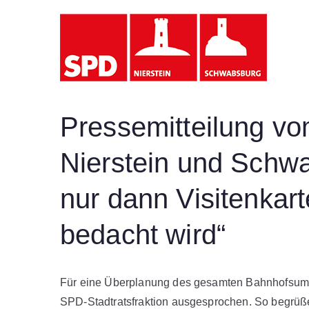
Zum
Inhalt
SP
springen
Pressemitteilung v
Nierstein und Schwa
nur dann Visitenkar
bedacht wird“
Für eine Überplanung des gesamten Bahnhofsumfe
SPD-Stadtratsfraktion ausgesprochen. So begrüßen