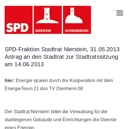
Zum
Inhalt
SPD
springen
Nierst
ein
SPD-Fraktion Stadtrat Nierstein, 31.05.2013
Antrag an den Stadtrat zur Stadtratssitzung
Schw
am 14.06.2013
absb
hier:
Energie sparen durch die Kooperation mit dem
EnergieTeam 21 des TV Dienheim 08
urg
Der Stadtrat Nierstein bittet die Verwaltung für die
stadteigenen Gebäude und Einrichtungen die Dienste
eines Energie-