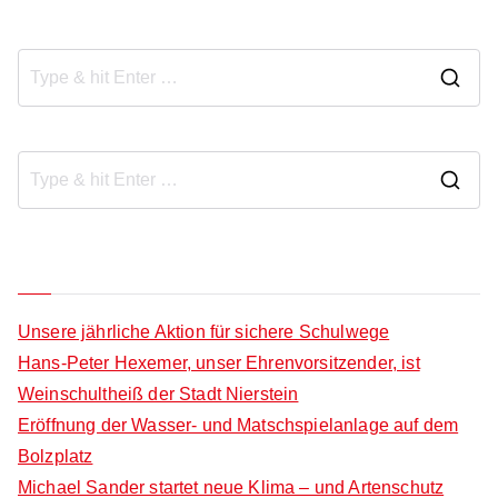
S
e
a
r
S
c
e
h
a
Neueste Beiträge
f
r
o
c
Unsere jährliche Aktion für sichere Schulwege
r
h
Hans-Peter Hexemer, unser Ehrenvorsitzender, ist
:
f
Weinschultheiß der Stadt Nierstein
o
Eröffnung der Wasser- und Matschspielanlage auf dem
r
Bolzplatz
:
Michael Sander startet neue Klima – und Artenschutz